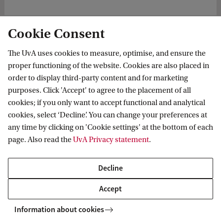
Cookie Consent
News
De Goede Gesprekken #31: Commissie prijzen en voordrachten
The UvA uses cookies to measure, optimise, and ensure the
proper functioning of the website. Cookies are also placed in
order to display third-party content and for marketing
purposes. Click 'Accept' to agree to the placement of all
Amsterdam Center for Language and
cookies; if you only want to accept functional and analytical
Communication
cookies, select ‘Decline’. You can change your preferences at
any time by clicking on 'Cookie settings' at the bottom of each
Follow us on social media
page. Also read the
UvA Privacy statement
.
Decline
Accept
Information about cookies